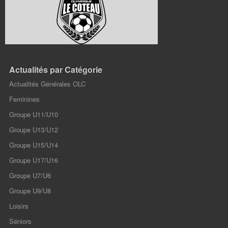
Actualités par Catégorie
Actualités Générales OLC
Feminines
Groupe U11/U10
Groupe U13/U12
Groupe U15/U14
Groupe U17/U16
Groupe U7/U6
Groupe U9/U8
Loisirs
Séniors