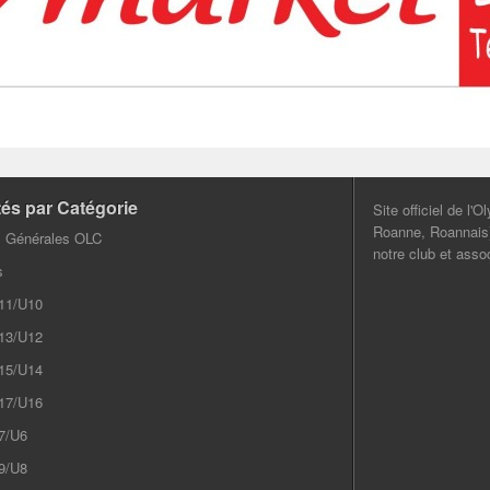
tés par Catégorie
Site officiel de l'
Roanne, Roannais) 
s Générales OLC
notre club et assoc
s
11/U10
13/U12
15/U14
17/U16
7/U6
9/U8