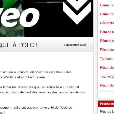
Carnet no
Carnet no
Résultat
Remise t
Pétanque
E À L’OLC !
1 décembre 2023
Résultats
Tombola 
Résultats
l’arrivée au club du dispositif de captation vidéo
Tournoi d
rs Webitics et @frobertmateriel !
Résultats
 filmer les rencontres que l’on souhaite en un clic, et
déos, et principalement des résumés des rencontres de nos
Prochain
loppement, qui vient appuyer la volonté de l’OLC de
Plus de 
ux !