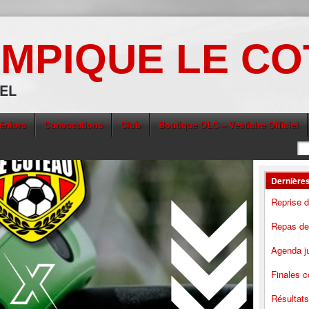
MPIQUE LE C
IEL
éniors
Convocations
Club
Boutique OLC – Vestiaire Officiel
Dernières
Reprise 
Repas des
Agenda ju
Finales c
Résultat