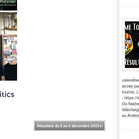
calendrie
accès par
tournoi. L
: https:/
Ou flash
télécharg
ou Andro
Résultats du 2 au 3 décembre 2023
▸