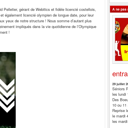
elletier, gérant de Webitics et fidèle licencié costellois,
A ne pas
l et également licencié olympien de longue date, pour leur
ux yeux de notre structure ! Nous somme d’autant plus
einement impliqués dans la vie quotidienne de l’Olympique
ment !
entr
29 juillet 
Séniors R
les lundi
Des Boeuf
10 ou 11 
Reprise l
le mardi 
les mardi