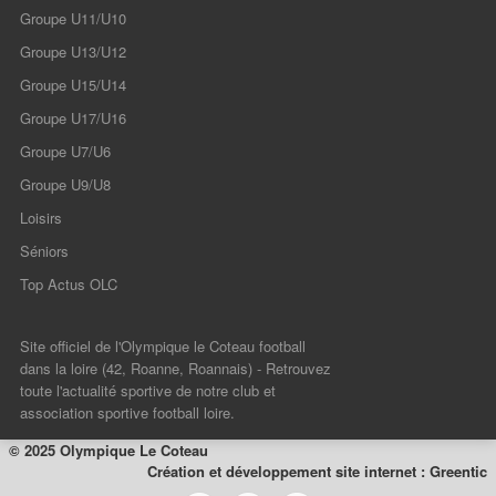
Groupe U11/U10
Groupe U13/U12
Groupe U15/U14
Groupe U17/U16
Groupe U7/U6
Groupe U9/U8
Loisirs
Séniors
Top Actus OLC
Site officiel de l'Olympique le Coteau football
dans la loire (42, Roanne, Roannais) - Retrouvez
toute l'actualité sportive de notre club et
association sportive football loire.
© 2025 Olympique Le Coteau
Création et développement site internet : Greentic