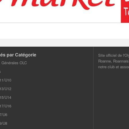
tés par Catégorie
Site officiel de l'
Roanne, Roannais) 
s Générales OLC
notre club et assoc
s
11/U10
13/U12
15/U14
17/U16
7/U6
9/U8