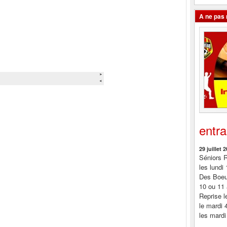
A ne pas
entr
29 juillet 
Séniors R
les lundi
Des Boeuf
10 ou 11 
Reprise l
le mardi 
les mardi