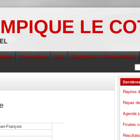
MPIQUE LE C
IEL
éniors
Convocations
Club
Boutique OLC – Vestiaire Officiel
Dernières
Reprise 
e
Repas des
Agenda ju
Finales c
Résultat