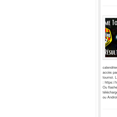
calendrie
accès par
tournoi. L
: https:/
Ou flash
télécharg
ou Andro