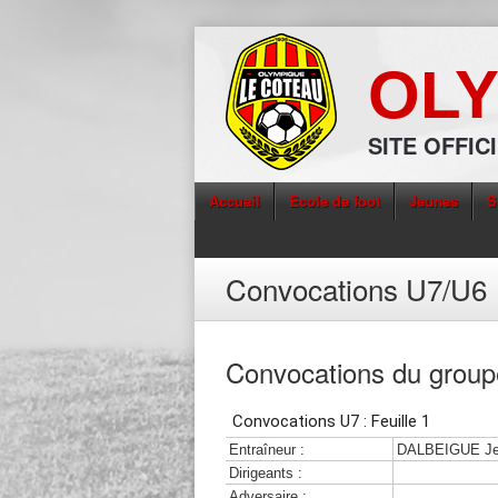
OLY
SITE OFFIC
Accueil
Ecole de foot
Jeunes
S
Convocations U7/U6
Convocations du group