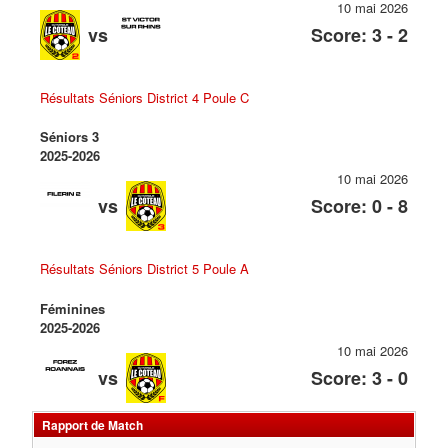
10 mai 2026
vs
Score: 3 - 2
Résultats Séniors District 4 Poule C
Séniors 3
2025-2026
10 mai 2026
vs
Score: 0 - 8
Résultats Séniors District 5 Poule A
Féminines
2025-2026
10 mai 2026
vs
Score: 3 - 0
Rapport de Match