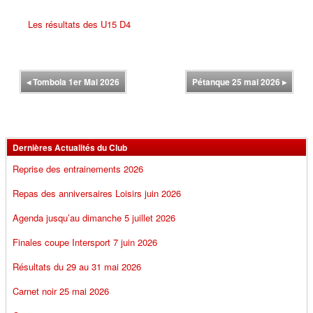
Les résultats des U15 D4
◂
Tombola 1er Mai 2026
Pétanque 25 mai 2026
▸
Dernières Actualités du Club
Reprise des entrainements 2026
Repas des anniversaires Loisirs juin 2026
Agenda jusqu’au dimanche 5 juillet 2026
Finales coupe Intersport 7 juin 2026
Résultats du 29 au 31 mai 2026
Carnet noir 25 mai 2026