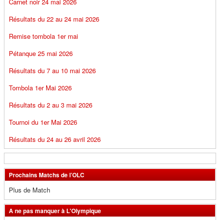
Carnet noir 24 mai 2026
Résultats du 22 au 24 mai 2026
Remise tombola 1er mai
Pétanque 25 mai 2026
Résultats du 7 au 10 mai 2026
Tombola 1er Mai 2026
Résultats du 2 au 3 mai 2026
Tournoi du 1er Mai 2026
Résultats du 24 au 26 avril 2026
Prochains Matchs de l’OLC
Plus de Match
A ne pas manquer à L'Olympique