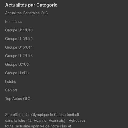
Actualités par Catégorie
Actualités Générales OLC
Feminines
Groupe U11/U10
Groupe U13/U12
Groupe U15/U14
Groupe U17/U16
Groupe U7/U6
Groupe U9/U8
Loisirs
Séniors
Top Actus OLC
Site officiel de l'Olympique le Coteau football
dans la loire (42, Roanne, Roannais) - Retrouvez
toute l'actualité sportive de notre club et