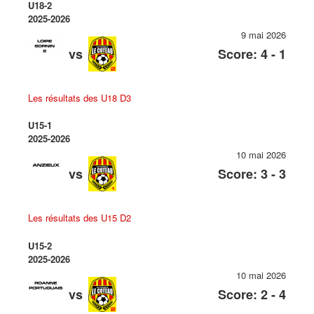
U18-2
2025-2026
9 mai 2026
vs
Score: 4 - 1
Les résultats des U18 D3
U15-1
2025-2026
10 mai 2026
vs
Score: 3 - 3
Les résultats des U15 D2
U15-2
2025-2026
10 mai 2026
vs
Score: 2 - 4