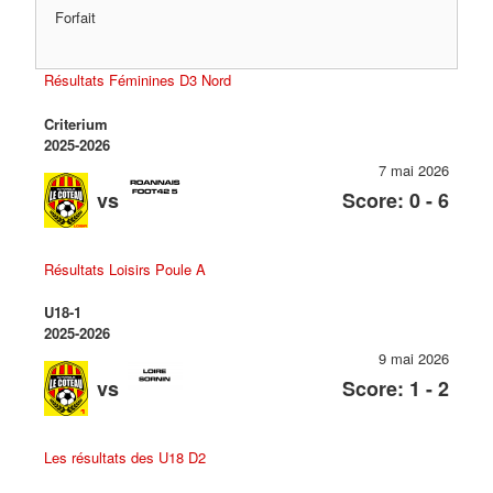
Forfait
Résultats Féminines D3 Nord
Criterium
2025-2026
7 mai 2026
vs
Score: 0 - 6
Résultats Loisirs Poule A
U18-1
2025-2026
9 mai 2026
vs
Score: 1 - 2
Les résultats des U18 D2